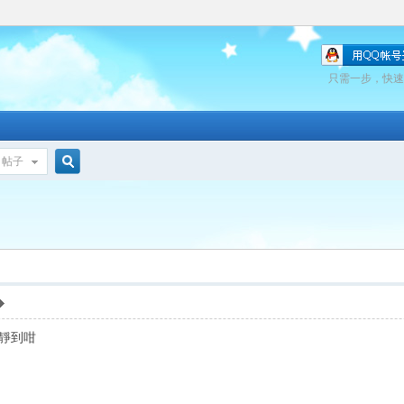
只需一步，快速
帖子
搜
索
唔靜到咁