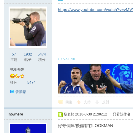
https://www.youtube.com/watch?v=v
57
1932
5474
主題
帖子
積分
拖肥領隊
積分
5474
發消息
回復
支持
反對
nowhere
發表於 2018-8-30 21:06:12
|
只看該作者
好奇個陣/後備有冇LOOKMAN