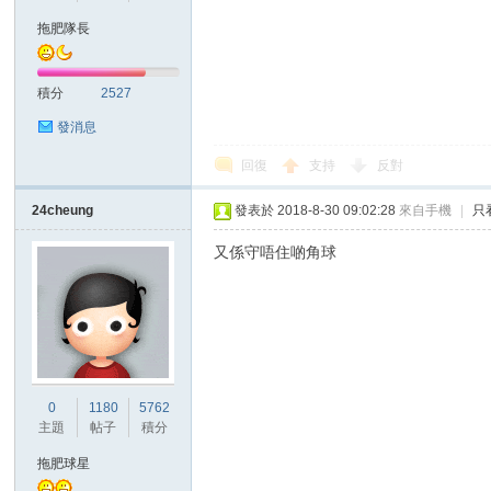
拖肥隊長
積分
2527
發消息
回復
支持
反對
討
24cheung
發表於 2018-8-30 09:02:28
來自手機
|
只
又係守唔住啲角球
論
0
1180
5762
主題
帖子
積分
拖肥球星