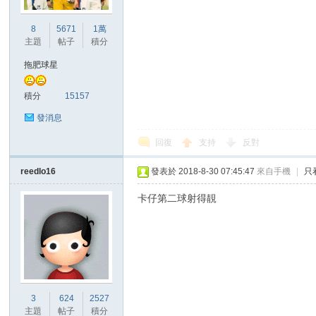
華
8
5671
1萬
主題
帖子
積分
拖肥球星
積分
15157
發消息
回復
支持
反對
頓
reedlo16
發表於 2018-8-30 07:45:47
來自手機
|
只
卡仔第二球射得靚
迷
3
624
2527
主題
帖子
積分