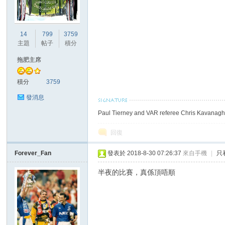
港
14
799
3759
主題
帖子
積分
拖肥主席
積分
3759
發消息
Paul Tierney and VAR referee Chris Kavanagh 
愛
回復
Forever_Fan
發表於 2018-8-30 07:26:37
來自手機
|
只
半夜的比賽，真係頂唔順