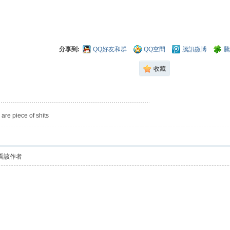
分享到:
QQ好友和群
QQ空間
騰訊微博
騰
收藏
are piece of shits
看該作者