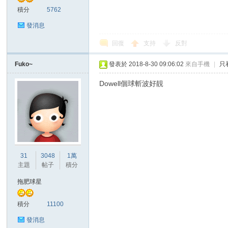
積分
5762
發消息
回復
支持
反對
區
Fuko~
發表於 2018-8-30 09:06:02
來自手機
|
只
Dowell個球斬波好靚
31
3048
1萬
主題
帖子
積分
拖肥球星
積分
11100
發消息