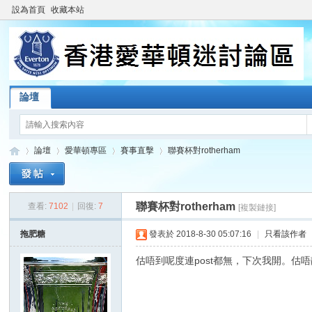
設為首頁
收藏本站
論壇
論壇
愛華頓專區
賽事直擊
聯賽杯對rotherham
聯賽杯對rotherham
查看:
7102
|
回復:
7
[複製鏈接]
香
»
›
›
›
拖肥糖
發表於 2018-8-30 05:07:16
|
只看該作者
估唔到呢度連post都無，下次我開。估