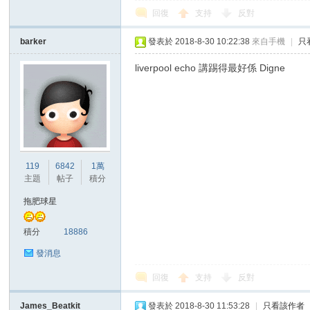
回復
支持
反對
barker
發表於 2018-8-30 10:22:38
來自手機
|
只
liverpool echo 講踢得最好係 Digne
119
6842
1萬
主題
帖子
積分
拖肥球星
積分
18886
發消息
回復
支持
反對
James_Beatkit
發表於 2018-8-30 11:53:28
|
只看該作者