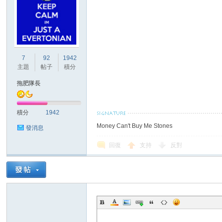
7
92
1942
主題
帖子
積分
拖肥隊長
積分
1942
Money Can't Buy Me Stones
發消息
回復
支持
反對