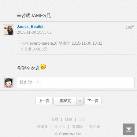
辛苦哂JAMES兄
James_Beatkit
#
190
2015-11-30 10:55:03
evertonarteta10 發表於 2015-11-30 10:32
引用:
辛苦哂JAMES兄
希望今次岩
上一頁
第38頁
下一頁
首頁
|
登錄
|
註冊
標準版
|
觸屏版
|
電腦版
|
客戶端
© Comsenz Inc.