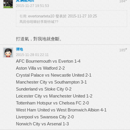
真.鋼龍馬田
184
2015-11-27 19:51:53
evertonarteta10 發表於 2015-11-27 10:25
引用:
馬田你咁睇好李斯特城??
打道氣，對我地就會斷。
彈地
#
185
2015-11-28 01:22:11
AFC Bournemouth vs Everton 1-4
Aston Villa vs Watford 2-2
Crystal Palace vs Newcastle United 2-1
Manchester City vs Southampton 3-1
Sunderland vs Stoke City 0-2
Leicester City vs Manchester United 1-2
Tottenham Hotspur vs Chelsea FC 2-0
West Ham United vs West Bromwich Albion 4-1
Liverpool vs Swansea City 2-0
Norwich City vs Arsenal 1-3