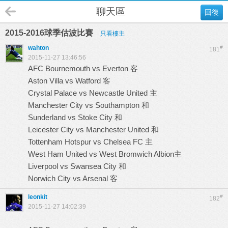
聊天區
回復
2015-2016球季估波比賽
只看樓主
wahton
#
181
2015-11-27 13:46:56
AFC Bournemouth vs Everton 客
Aston Villa vs Watford 客
Crystal Palace vs Newcastle United 主
Manchester City vs Southampton 和
Sunderland vs Stoke City 和
Leicester City vs Manchester United 和
Tottenham Hotspur vs Chelsea FC 主
West Ham United vs West Bromwich Albion主
Liverpool vs Swansea City 和
Norwich City vs Arsenal 客
leonkit
#
182
2015-11-27 14:02:39