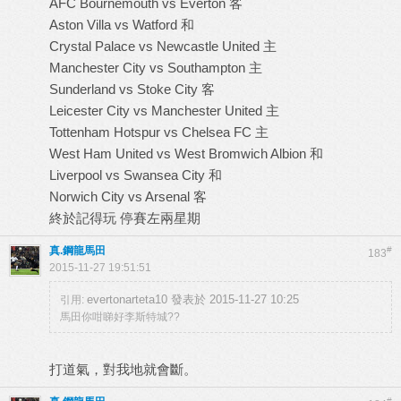
AFC Bournemouth vs Everton 客
Aston Villa vs Watford 和
Crystal Palace vs Newcastle United 主
Manchester City vs Southampton 主
Sunderland vs Stoke City 客
Leicester City vs Manchester United 主
Tottenham Hotspur vs Chelsea FC 主
West Ham United vs West Bromwich Albion 和
Liverpool vs Swansea City 和
Norwich City vs Arsenal 客
終於記得玩 停賽左兩星期
真.鋼龍馬田
#
183
2015-11-27 19:51:51
evertonarteta10 發表於 2015-11-27 10:25
引用:
馬田你咁睇好李斯特城??
打道氣，對我地就會斷。
#