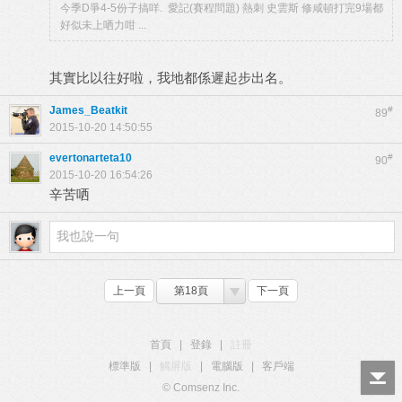
今季D爭4-5份子搞咩. 愛記(賽程問題) 熱刺 史雲斯 修咸頓打完9場都
好似未上哂力咁 ...
其實比以往好啦，我地都係遲起步出名。
James_Beatkit
#
89
2015-10-20 14:50:55
evertonarteta10
#
90
2015-10-20 16:54:26
辛苦哂
上一頁
第18頁
下一頁
首頁
|
登錄
|
註冊
標準版
|
觸屏版
|
電腦版
|
客戶端
© Comsenz Inc.