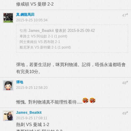
修咸頓 VS 曼聯 2-2
真.鋼龍馬田
#
47
2015-9-25 10:05:34
James_Beatkit 發表於 2015-9-25 09:42
引用:
車路士 VS 阿仙奴 2-1 (1 point)
阿士東維拉 VS 西布朗 2-1
般尼茅夫 VS 新特蘭 2-1 (1 point)
彈地，若要生活好，咪買利物浦。記得，唔係永遠都唔會
有完美10分。
彈地
#
48
2015-9-25 12:58:20
慚愧, 對利物浦真不能理性看待.....
James_Beatkit
#
49
2015-9-25 17:08:11
熱刺 VS 曼城 1-2