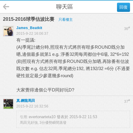
聊天區
回復
2015-2016球季估波比賽
只看樓主
James_Beatkit
#
36
2015-9-22 16:06:37
有一提議:
(A)季尾計總分時,照現有方式將所有咁多ROUND既分加
哂,邊個最多就第1 e.g. 淨番32周每周都估中6場, 32*6=192
(B)照現有方式將所有咁多ROUND既分加哂,再除番有估波
既次數 e.g. 估左32周,季尾總分192, 將192/32 =6分 (不過要
硬性規定最少參選幾多round)
大家覺得邊個公平D同好玩D?
真.鋼龍馬田
#
37
2015-9-22 16:32:56
evertonarteta10 發表於 2015-9-22 11:53
引用:
馬田兄好強, 3分優勢瞬間蒸發