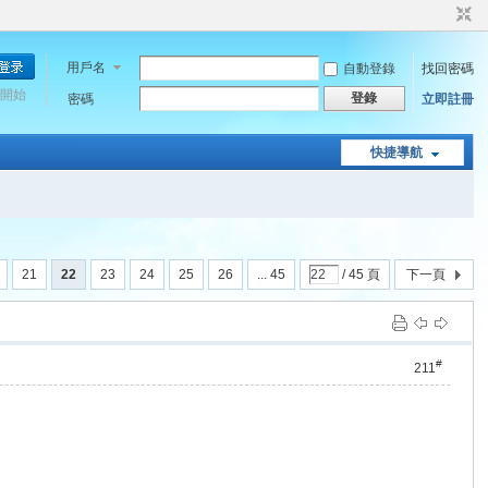
用戶名
自動登錄
找回密碼
開始
登錄
密碼
立即註冊
快捷導航
21
22
23
24
25
26
... 45
/ 45 頁
下一頁
#
211