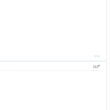
舉報
#
212