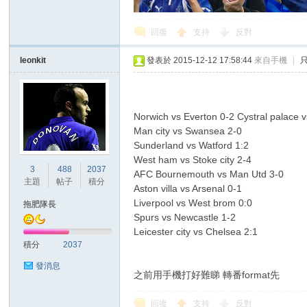
回復
支持
反對
leonkit
發表於 2015-12-12 17:58:44
來自手機
|
Norwich vs Everton 0-2 Cystral palace
Man city vs Swansea 2-0
Sunderland vs Watford 1:2
West ham vs Stoke city 2-4
3
488
2037
AFC Bournemouth vs Man Utd 3-0
主題
帖子
積分
Aston villa vs Arsenal 0-1
Liverpool vs West brom 0:0
拖肥隊長
Spurs vs Newcastle 1-2
Leicester city vs Chelsea 2:1
積分
2037
發消息
之前用手機打好難睇 轉番format先
回復
支持
反對