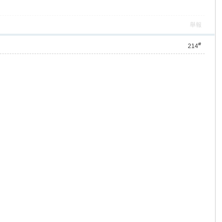
舉報
#
214