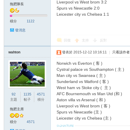
華
Liverpool vs West brom 3:2
拖肥隊長
Spurs vs Newcastle 2:0
Leicester city vs Chelsea 1:1
積分
1122
發消息
回復
支持
反對
wahton
發表於 2015-12-12 10:16:11
|
只看該作者
頓
Norwich vs Everton ( 客 )
Cystral palace vs Southampton ( 主 )
Man city vs Swansea ( 主 )
Sunderland vs Watford ( 客 )
West ham vs Stoke city ( 主 )
AFC Bournemouth vs Man Utd (和 )
92
1135
4571
主題
帖子
積分
Aston villa vs Arsenal ( 和 )
Liverpool vs West brom ( 客 )
拖肥主席
Spurs vs Newcastle (主 )
迷
Leicester city vs Chelsea (主 )
積分
4571