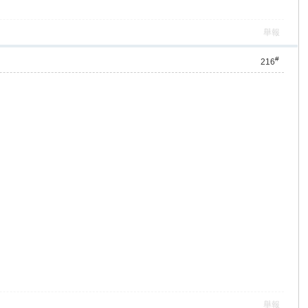
舉報
#
216
舉報