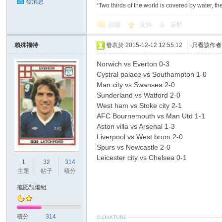
發消息
“Two thirds of the world is covered by water, th
回復
支持
反對
賴殊福特
發表於 2015-12-12 12:55:12
|
只看該作者
Norwich vs Everton 0-3
Cystral palace vs Southampton 1-0
討
Man city vs Swansea 2-0
Sunderland vs Watford 2-0
West ham vs Stoke city 2-1
AFC Bournemouth vs Man Utd 1-1
Aston villa vs Arsenal 1-3
Liverpool vs West brom 2-0
Spurs vs Newcastle 2-0
Leicester city vs Chelsea 0-1
1
32
314
主題
帖子
積分
論
拖肥預備組
積分
314