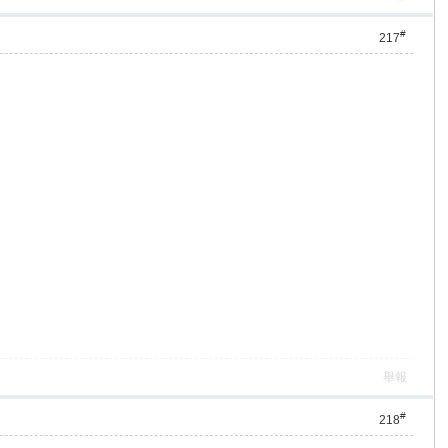
#
217
舉報
#
218