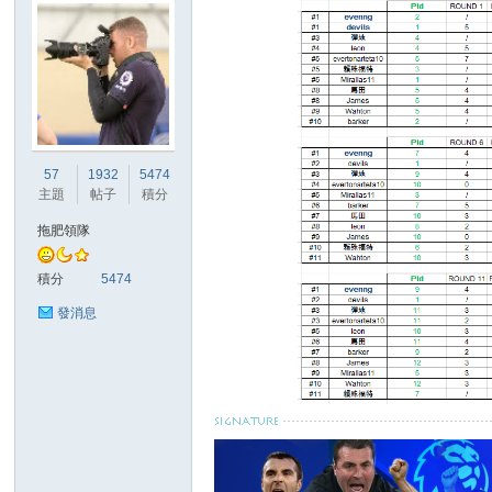
57
1932
5474
主題
帖子
積分
拖肥領隊
積分
5474
發消息