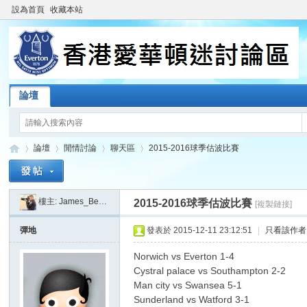
設為首頁
收藏本站
論壇
論壇
閒情討論
聊天區
2015-2016球季估波比賽
樓主:
James_Beatkit
2015-2016球季估波比賽
[複製鏈接]
香
»
›
›
›
彈地
發表於 2015-12-11 23:12:51
|
只看該作者
Norwich vs Everton 1-4
Cystral palace vs Southampton 2-2
Man city vs Swansea 5-1
Sunderland vs Watford 3-1