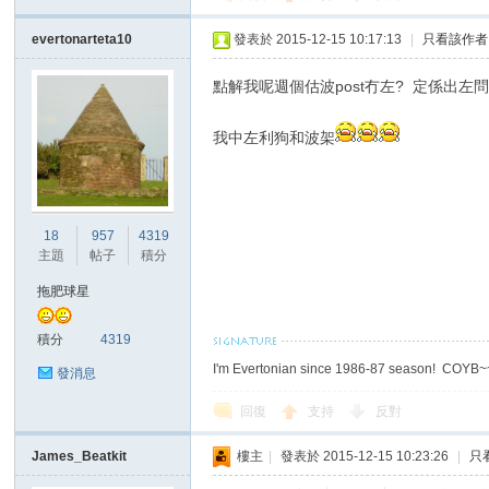
evertonarteta10
發表於 2015-12-15 10:17:13
|
只看該作者
點解我呢週個估波post冇左? 定係出左
我中左利狗和波架
18
957
4319
主題
帖子
積分
拖肥球星
積分
4319
I'm Evertonian since 1986-87 season! COYB
發消息
回復
支持
反對
James_Beatkit
樓主
|
發表於 2015-12-15 10:23:26
|
只