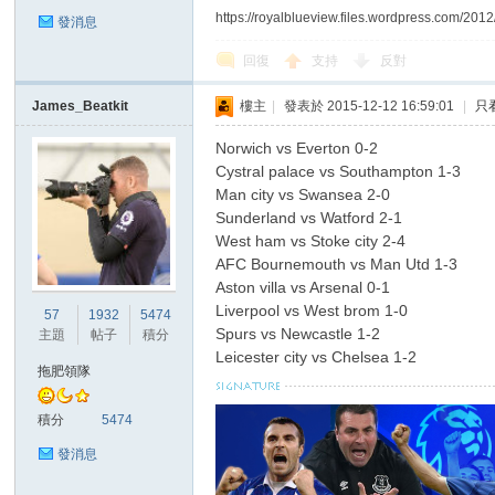
https://royalblueview.files.wordpress.com/2012
發消息
回復
支持
反對
James_Beatkit
樓主
|
發表於 2015-12-12 16:59:01
|
只
區
Norwich vs Everton 0-2
Cystral palace vs Southampton 1-3
Man city vs Swansea 2-0
Sunderland vs Watford 2-1
West ham vs Stoke city 2-4
AFC Bournemouth vs Man Utd 1-3
Aston villa vs Arsenal 0-1
Liverpool vs West brom 1-0
57
1932
5474
Spurs vs Newcastle 1-2
主題
帖子
積分
Leicester city vs Chelsea 1-2
拖肥領隊
積分
5474
發消息