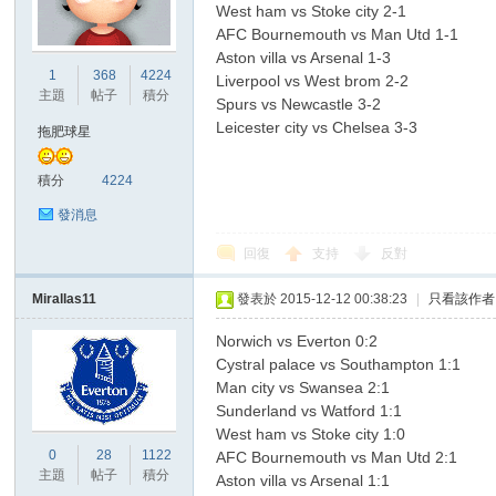
West ham vs Stoke city 2-1
AFC Bournemouth vs Man Utd 1-1
Aston villa vs Arsenal 1-3
港
1
368
4224
Liverpool vs West brom 2-2
主題
帖子
積分
Spurs vs Newcastle 3-2
Leicester city vs Chelsea 3-3
拖肥球星
積分
4224
發消息
回復
支持
反對
愛
Mirallas11
發表於 2015-12-12 00:38:23
|
只看該作者
Norwich vs Everton 0:2
Cystral palace vs Southampton 1:1
Man city vs Swansea 2:1
Sunderland vs Watford 1:1
West ham vs Stoke city 1:0
0
28
1122
AFC Bournemouth vs Man Utd 2:1
主題
帖子
積分
Aston villa vs Arsenal 1:1