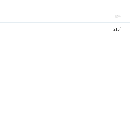
舉報
#
215