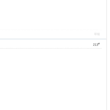
舉報
#
213