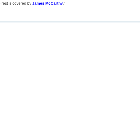
e rest is covered by
James McCarthy
.”