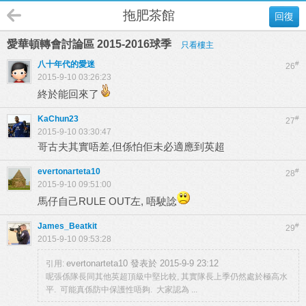
拖肥茶館
回復
愛華頓轉會討論區 2015-2016球季
只看樓主
八十年代的愛迷
#
26
2015-9-10 03:26:23
終於能回來了
KaChun23
#
27
2015-9-10 03:30:47
哥古夫其實唔差,但係怕佢未必適應到英超
evertonarteta10
#
28
2015-9-10 09:51:00
馬仔自己RULE OUT左, 唔駛諗
James_Beatkit
#
29
2015-9-10 09:53:28
evertonarteta10 發表於 2015-9-9 23:12
引用:
呢張係隊長同其他英超頂級中堅比較, 其實隊長上季仍然處於極高水
平. 可能真係防中保護性唔夠. 大家認為 ...