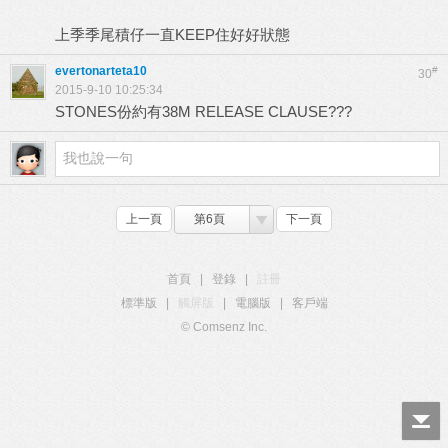
上季季尾積仔一直KEEP住好好狀態
evertonarteta10
#
30
2015-9-10 10:25:34
STONES份約有38M RELEASE CLAUSE???
上一頁
第6頁
下一頁
首頁
|
登錄
|
註冊
標準版
|
觸屏版
|
電腦版
|
客戶端
© Comsenz Inc.