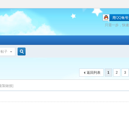
只需一步，快速
帖子
搜
返回列表
1
2
3
索
[複製鏈接]