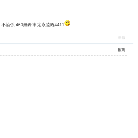
係 460無鋒陣 定永遠既4411
舉報
推薦