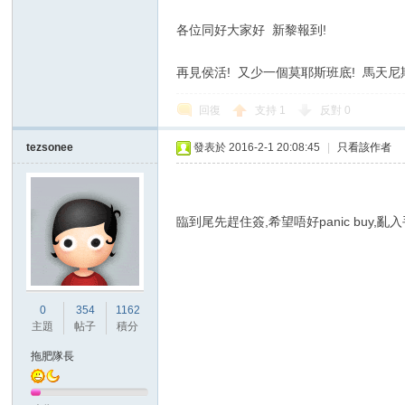
各位同好大家好 新黎報到!
再見侯活! 又少一個莫耶斯班底! 馬天尼
區
回復
支持
1
反對
0
tezsonee
發表於 2016-2-1 20:08:45
|
只看該作者
臨到尾先趕住簽,希望唔好panic buy,亂
0
354
1162
主題
帖子
積分
拖肥隊長