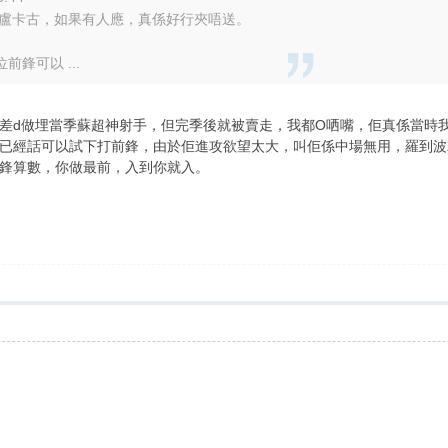
賣盧卡古，如果有人應，真係好行夾唔送。
鋒可以 ...
不了，差d做埋當季蘇超神射手，但完季後就被賣走，我都O哂嘴，佢真係當
已經話可以試下打前鋒，由於佢進攻欲望太大，叫佢係中場無用，羅到波
鋒算數，你做最前，入到你就入。