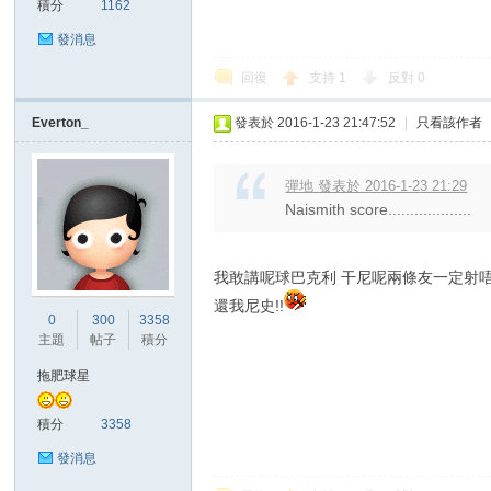
積分
1162
發消息
回復
支持
1
反對
0
Everton_
發表於 2016-1-23 21:47:52
|
只看該作者
彈地 發表於 2016-1-23 21:29
Naismith score...................
我敢講呢球巴克利 干尼呢兩條友一定射
還我尼史!!
0
300
3358
主題
帖子
積分
拖肥球星
積分
3358
發消息