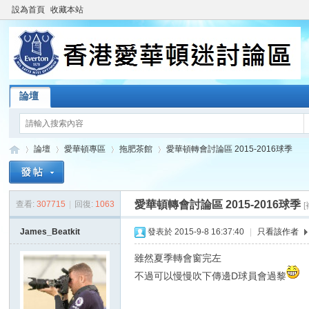
設為首頁
收藏本站
論壇
論壇
愛華頓專區
拖肥茶館
愛華頓轉會討論區 2015-2016球季
愛華頓轉會討論區 2015-2016球季
查看:
307715
|
回復:
1063
香
»
›
›
›
James_Beatkit
發表於 2015-9-8 16:37:40
|
只看該作者
雖然夏季轉會窗完左
不過可以慢慢吹下傳邊D球員會過黎