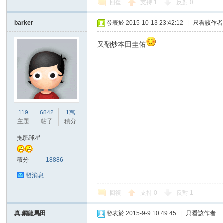
回復
支持
1
反對
0
barker
發表於 2015-10-13 23:42:12
|
只看該作者
又翻炒本田圭佑
119
6842
1萬
主題
帖子
積分
拖肥球星
積分
18886
發消息
回復
支持
0
反對
1
真.鋼龍馬田
發表於 2015-9-9 10:49:45
|
只看該作者