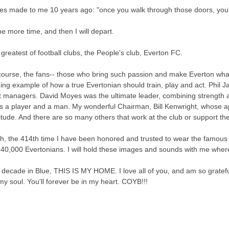
 made to me 10 years ago: "once you walk through those doors, you'll 
ne more time, and then I will depart.
e greatest of football clubs, the People's club, Everton FC.
Of course, the fans-- those who bring such passion and make Everton w
ng example of how a true Evertonian should train, play and act. Phil Ja
at managers. David Moyes was the ultimate leader, combining strength an
a player and a man. My wonderful Chairman, Bill Kenwright, whose app
de. And there are so many others that work at the club or support the 
ch, the 414th time I have been honored and trusted to wear the famous E
40,000 Evertonians. I will hold these images and sounds with me where
 decade in Blue, THIS IS MY HOME. I love all of you, and am so grateful
soul. You'll forever be in my heart. COYB!!!