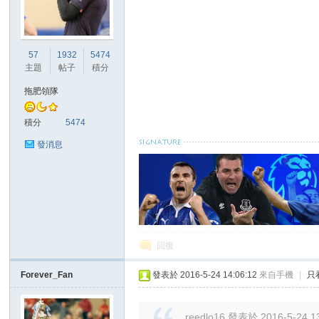
港
57
1932
5474
主題
帖子
積分
拖肥領隊
積分
5474
發消息
愛
回復
Forever_Fan
發表於 2016-5-24 14:06:12
來自手機
|
只
reedlo16 發表於 2016-5-24 1