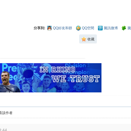
分享到:
QQ好友和群
QQ空間
騰訊微博
騰
收藏
看該作者
3:44