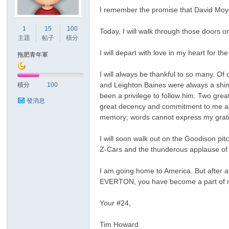
I remember the promise that David Moyes
1
15
100
Today, I will walk through those doors o
主題
帖子
積分
I will depart with love in my heart for th
拖肥青年軍
I will always be thankful to so many. 
討
and Leighton Baines were always a shini
積分
100
been a privilege to follow him. Two gre
發消息
great decency and commitment to me as 
memory; words cannot express my gratitu
I will soon walk out on the Goodison pit
Z-Cars and the thunderous applause of 
I am going home to America. But after a
EVERTON, you have become a part of my 
論
Your #24,
Tim Howard