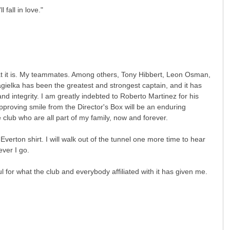
fall in love."
hat it is. My teammates. Among others, Tony Hibbert, Leon Osman,
gielka has been the greatest and strongest captain, and it has
d integrity. I am greatly indebted to Roberto Martinez for his
roving smile from the Director's Box will be an enduring
club who are all part of my family, now and forever.
verton shirt. I will walk out of the tunnel one more time to hear
ver I go.
 for what the club and everybody affiliated with it has given me.