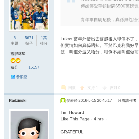
華
傳媒傳愛華頓掛牌6500萬鎊
青年軍自朗尼後，真係無乜邊位前
8
5671
1萬
Lukas 當年外借出去蘇超後入球停
主題
帖子
積分
但實情如何真係唔知。至於巴克利我好早
波，叫佢分波又唔分，咁倒不如叫佢做前
拖肥球星
頓
積分
15157
發消息
回復
支持
1
反對
0
Radzinski
發表於 2016-5-15 20:45:17
|
只看該作者
Tim Howard
Like This Page · 4 hrs ·
迷
GRATEFUL