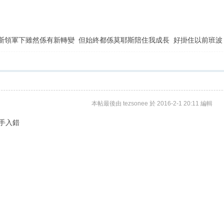
斯領軍下雖然係有新轉變 但始終都係莫耶斯陪住我成長 好掛住以前班波 不論
本帖最後由 tezsonee 於 2016-2-1 20:11 編輯
入手入錯