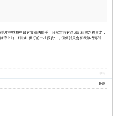
時我地年輕球員中最有實績的射手，雖然當時有傳因紀律問題被賣走，
就帶上前，好啦叫佢打前一格做攻中，但佢就只會有機無機都射
舉報
推薦