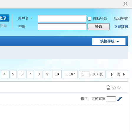
用戶名
自動登錄
找回密碼
開始
登錄
密碼
立即註冊
快捷導航
4
5
6
7
8
9
10
... 107
/ 107 頁
下一頁
樓主
電梯直達