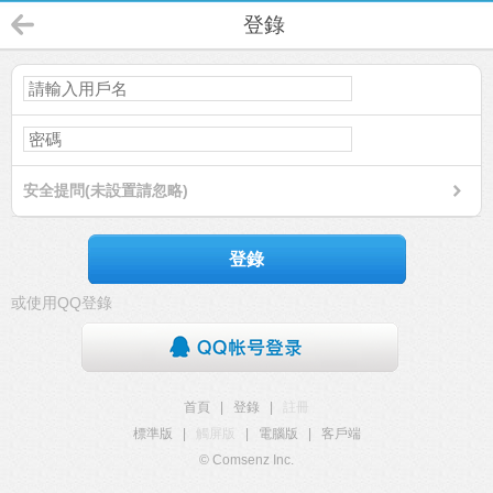
登錄
安全提問(未設置請忽略)
登錄
或使用QQ登錄
首頁
|
登錄
|
註冊
標準版
|
觸屏版
|
電腦版
|
客戶端
© Comsenz Inc.