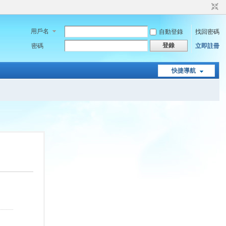
用戶名
自動登錄
找回密碼
登錄
密碼
立即註冊
快捷導航