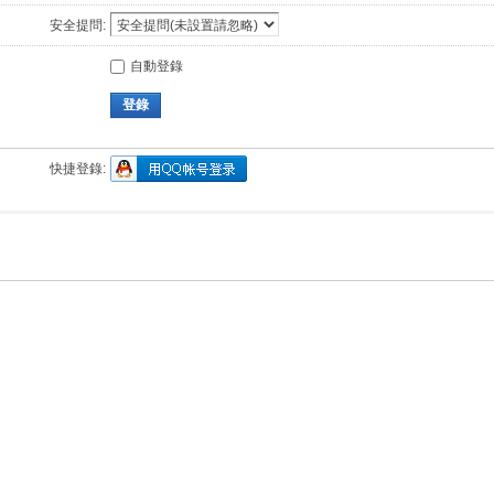
安全提問:
自動登錄
登錄
快捷登錄: