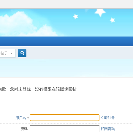
帖子
搜
索
抱歉，您尚未登錄，沒有權限在該版塊回帖
用戶名
立即註冊
密碼:
找回密碼