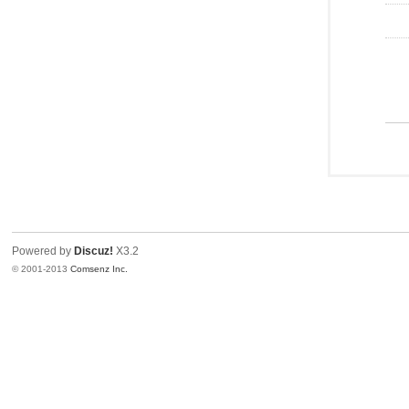
Powered by
Discuz!
X3.2
© 2001-2013
Comsenz Inc.