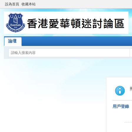
設為首頁
收藏本站
論壇
用戶登錄