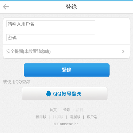
登錄
安全提問(未設置請忽略)
登錄
或使用QQ登錄
首頁
|
登錄
|
註冊
標準版
|
觸屏版
|
電腦版
|
客戶端
© Comsenz Inc.