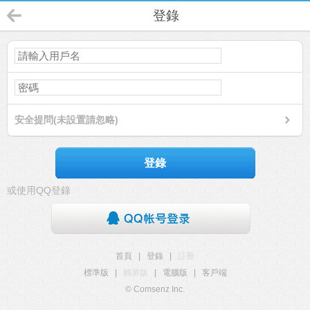
登錄
安全提問(未設置請忽略)
登錄
或使用QQ登錄
首頁
|
登錄
|
註冊
標準版
|
觸屏版
|
電腦版
|
客戶端
© Comsenz Inc.