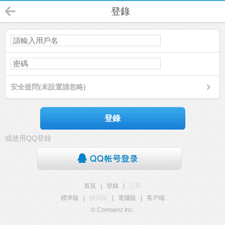
登錄
安全提問(未設置請忽略)
登錄
或使用QQ登錄
首頁
|
登錄
|
註冊
標準版
|
觸屏版
|
電腦版
|
客戶端
© Comsenz Inc.