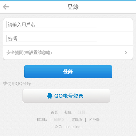
登錄
安全提問(未設置請忽略)
登錄
或使用QQ登錄
首頁
|
登錄
|
註冊
標準版
|
觸屏版
|
電腦版
|
客戶端
© Comsenz Inc.