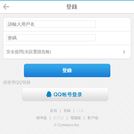
登錄
安全提問(未設置請忽略)
登錄
或使用QQ登錄
首頁
|
登錄
|
註冊
標準版
|
觸屏版
|
電腦版
|
客戶端
© Comsenz Inc.