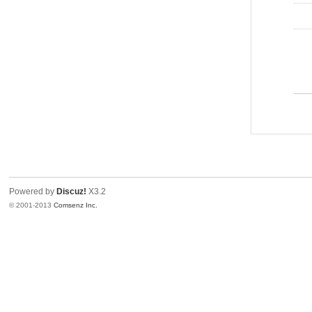
Powered by
Discuz!
X3.2
© 2001-2013
Comsenz Inc.