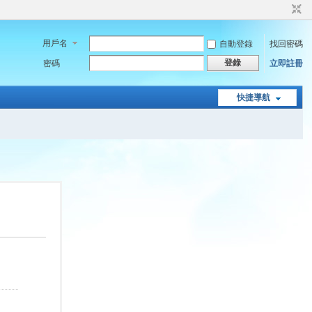
用戶名
自動登錄
找回密碼
登錄
密碼
立即註冊
快捷導航