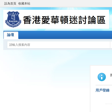
設為首頁
收藏本站
論壇
用戶登錄