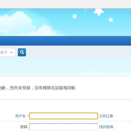
帖子
搜
索
抱歉，您尚未登錄，沒有權限在該版塊回帖
用戶名
立即註冊
密碼:
找回密碼