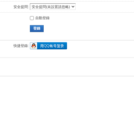
安全提問:
自動登錄
登錄
快捷登錄: