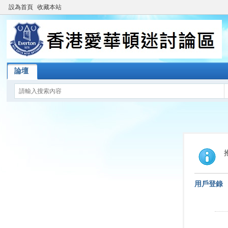
設為首頁
收藏本站
論壇
用戶登錄