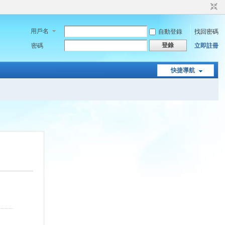
用戶名
自動登錄
找回密碼
登錄
密碼
立即註冊
快捷導航