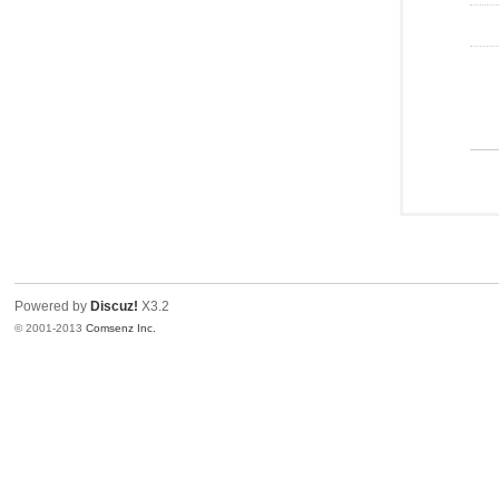
Powered by
Discuz!
X3.2
© 2001-2013
Comsenz Inc.