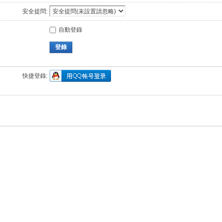
安全提問:
自動登錄
登錄
快捷登錄: