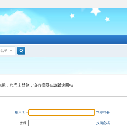
帖子
搜
索
抱歉，您尚未登錄，沒有權限在該版塊回帖
用戶名
立即註冊
密碼:
找回密碼