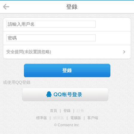
登錄
安全提問(未設置請忽略)
登錄
或使用QQ登錄
首頁
|
登錄
|
註冊
標準版
|
觸屏版
|
電腦版
|
客戶端
© Comsenz Inc.