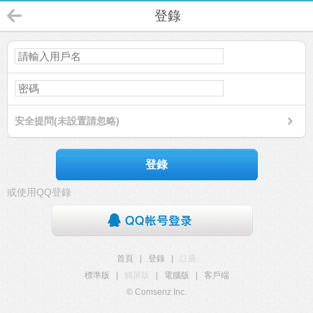
登錄
安全提問(未設置請忽略)
登錄
或使用QQ登錄
首頁
|
登錄
|
註冊
標準版
|
觸屏版
|
電腦版
|
客戶端
© Comsenz Inc.