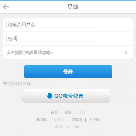
登錄
安全提問(未設置請忽略)
登錄
或使用QQ登錄
首頁
|
登錄
|
註冊
標準版
|
觸屏版
|
電腦版
|
客戶端
© Comsenz Inc.