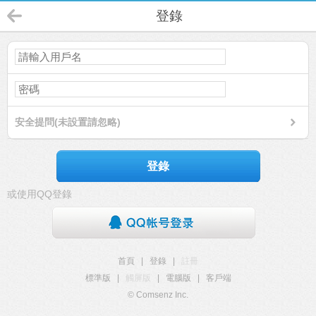
登錄
安全提問(未設置請忽略)
登錄
或使用QQ登錄
首頁
|
登錄
|
註冊
標準版
|
觸屏版
|
電腦版
|
客戶端
© Comsenz Inc.