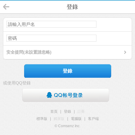
登錄
安全提問(未設置請忽略)
登錄
或使用QQ登錄
首頁
|
登錄
|
註冊
標準版
|
觸屏版
|
電腦版
|
客戶端
© Comsenz Inc.