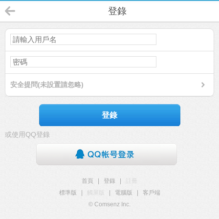
登錄
安全提問(未設置請忽略)
登錄
或使用QQ登錄
首頁
|
登錄
|
註冊
標準版
|
觸屏版
|
電腦版
|
客戶端
© Comsenz Inc.