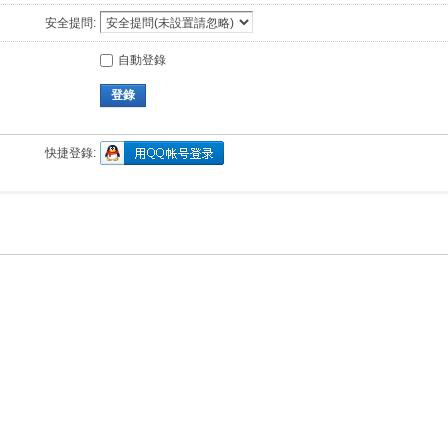
安全提問:
自動登錄
登錄
快捷登錄: