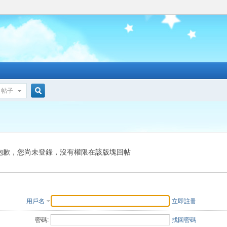
帖子
搜
索
抱歉，您尚未登錄，沒有權限在該版塊回帖
用戶名
立即註冊
密碼:
找回密碼