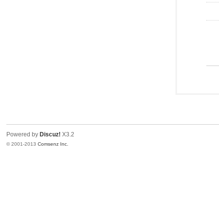
Powered by
Discuz!
X3.2
© 2001-2013
Comsenz Inc.