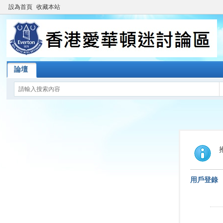
設為首頁
收藏本站
論壇
用戶登錄