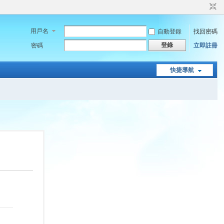
用戶名
自動登錄
找回密碼
登錄
密碼
立即註冊
快捷導航