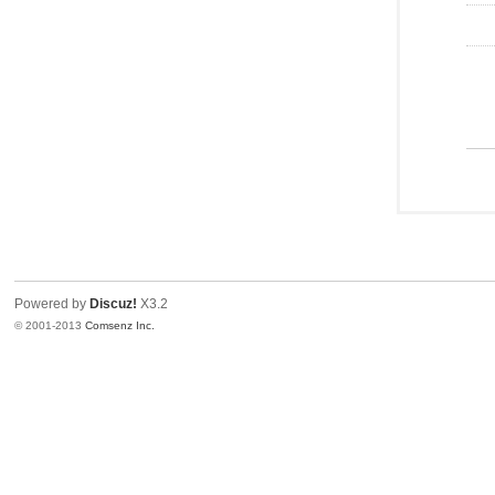
Powered by
Discuz!
X3.2
© 2001-2013
Comsenz Inc.