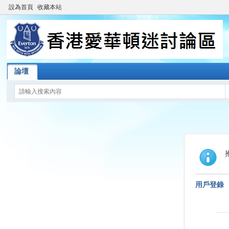
設為首頁
收藏本站
論壇
用戶登錄