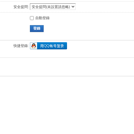
安全提問:
自動登錄
登錄
快捷登錄: