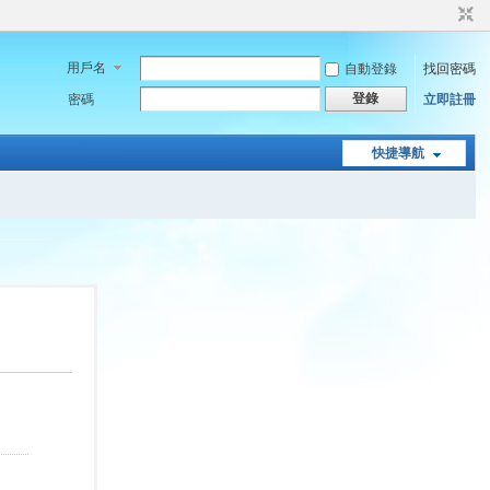
用戶名
自動登錄
找回密碼
登錄
密碼
立即註冊
快捷導航