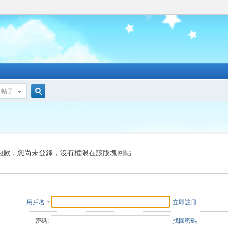
帖子
搜
索
抱歉，您尚未登錄，沒有權限在該版塊回帖
用戶名
立即註冊
密碼:
找回密碼