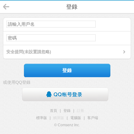
登錄
安全提問(未設置請忽略)
登錄
或使用QQ登錄
首頁
|
登錄
|
註冊
標準版
|
觸屏版
|
電腦版
|
客戶端
© Comsenz Inc.