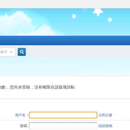
帖子
搜
索
抱歉，您尚未登錄，沒有權限在該版塊回帖
用戶名
立即註冊
密碼:
找回密碼