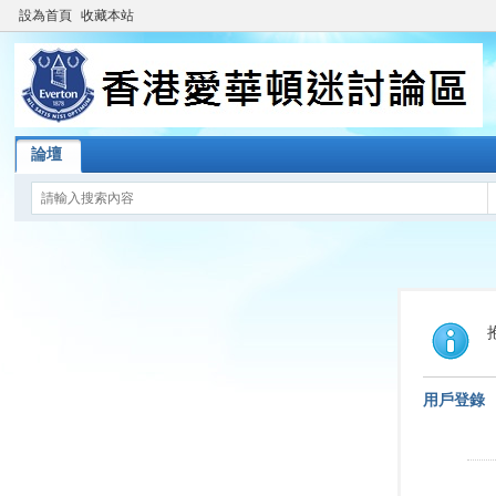
設為首頁
收藏本站
論壇
用戶登錄