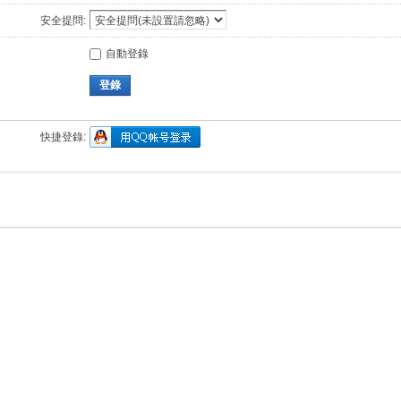
安全提問:
自動登錄
登錄
快捷登錄: