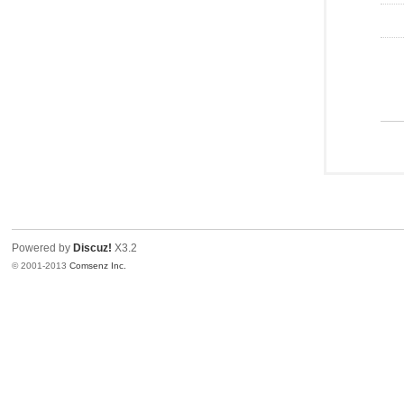
Powered by
Discuz!
X3.2
© 2001-2013
Comsenz Inc.