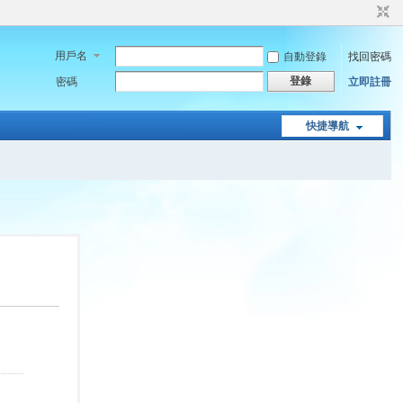
用戶名
自動登錄
找回密碼
登錄
密碼
立即註冊
快捷導航