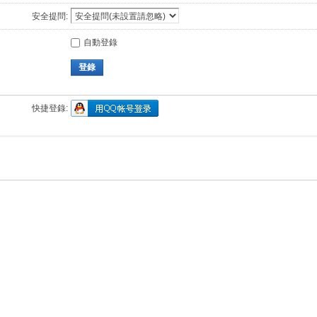
安全提問:
自動登錄
登錄
快捷登錄: