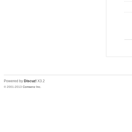
Powered by
Discuz!
X3.2
© 2001-2013
Comsenz Inc.