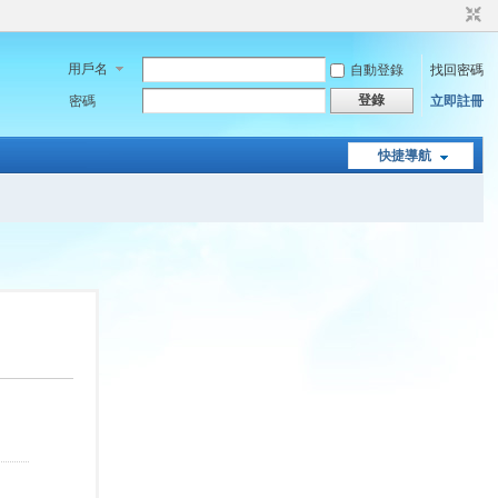
用戶名
自動登錄
找回密碼
登錄
密碼
立即註冊
快捷導航