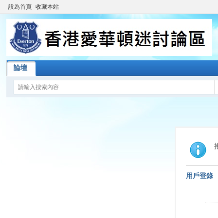
設為首頁
收藏本站
論壇
用戶登錄