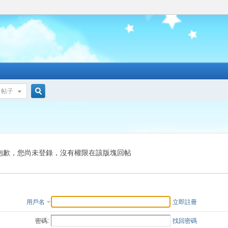
帖子
搜
索
抱歉，您尚未登錄，沒有權限在該版塊回帖
用戶名
立即註冊
密碼:
找回密碼