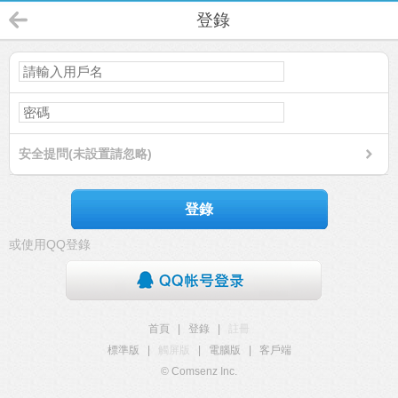
登錄
安全提問(未設置請忽略)
登錄
或使用QQ登錄
首頁
|
登錄
|
註冊
標準版
|
觸屏版
|
電腦版
|
客戶端
© Comsenz Inc.