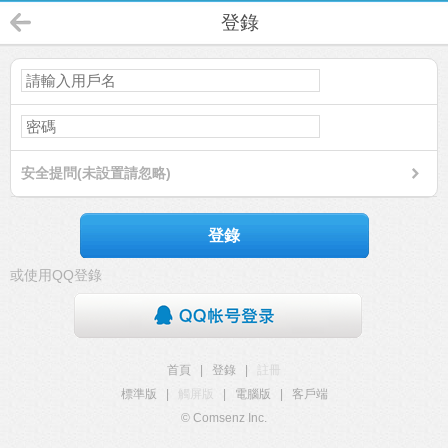
登錄
安全提問(未設置請忽略)
登錄
或使用QQ登錄
首頁
|
登錄
|
註冊
標準版
|
觸屏版
|
電腦版
|
客戶端
© Comsenz Inc.