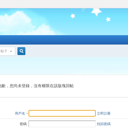
帖子
搜
索
抱歉，您尚未登錄，沒有權限在該版塊回帖
用戶名
立即註冊
密碼:
找回密碼