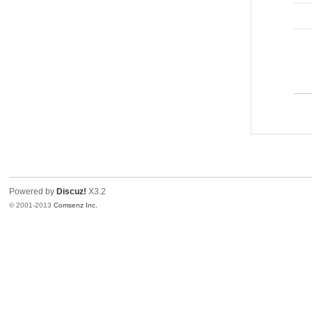
Powered by
Discuz!
X3.2
© 2001-2013
Comsenz Inc.