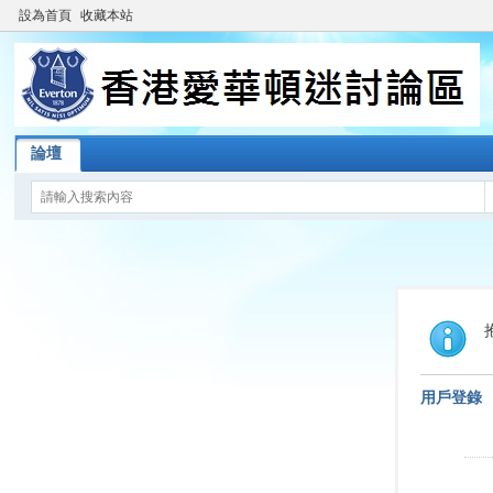
設為首頁
收藏本站
論壇
用戶登錄