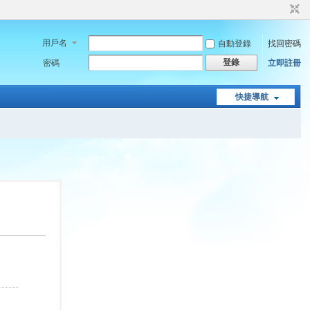
用戶名
自動登錄
找回密碼
登錄
密碼
立即註冊
快捷導航