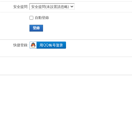
安全提問:
自動登錄
登錄
快捷登錄: