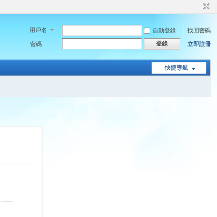
用戶名
自動登錄
找回密碼
登錄
密碼
立即註冊
快捷導航