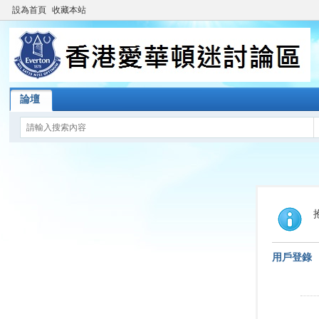
設為首頁
收藏本站
論壇
用戶登錄