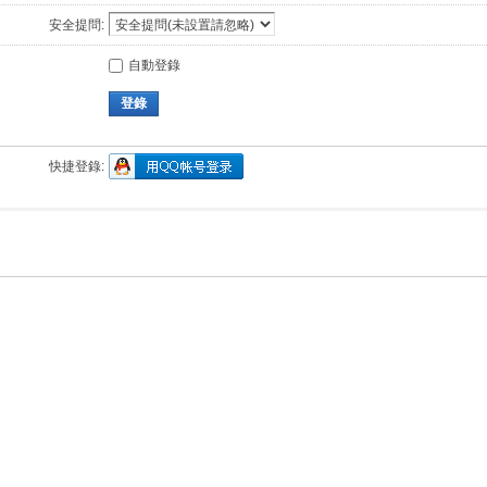
安全提問:
自動登錄
登錄
快捷登錄: