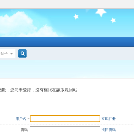
帖子
搜
索
抱歉，您尚未登錄，沒有權限在該版塊回帖
用戶名
立即註冊
密碼:
找回密碼