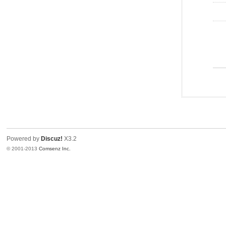
Powered by
Discuz!
X3.2
© 2001-2013
Comsenz Inc.