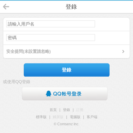
登錄
安全提問(未設置請忽略)
登錄
或使用QQ登錄
首頁
|
登錄
|
註冊
標準版
|
觸屏版
|
電腦版
|
客戶端
© Comsenz Inc.