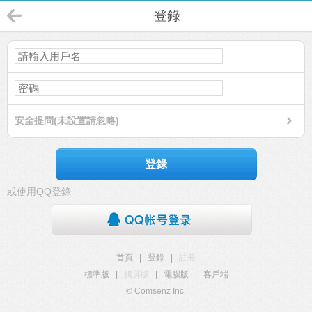
登錄
安全提問(未設置請忽略)
登錄
或使用QQ登錄
首頁
|
登錄
|
註冊
標準版
|
觸屏版
|
電腦版
|
客戶端
© Comsenz Inc.