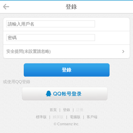
登錄
安全提問(未設置請忽略)
登錄
或使用QQ登錄
首頁
|
登錄
|
註冊
標準版
|
觸屏版
|
電腦版
|
客戶端
© Comsenz Inc.