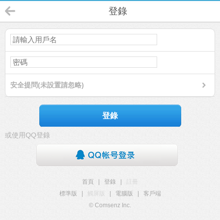
登錄
安全提問(未設置請忽略)
登錄
或使用QQ登錄
首頁
|
登錄
|
註冊
標準版
|
觸屏版
|
電腦版
|
客戶端
© Comsenz Inc.