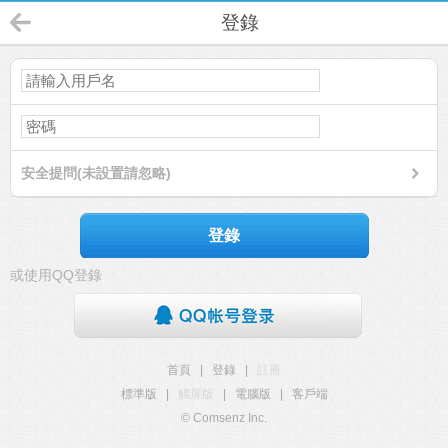
登錄
安全提問(未設置請忽略)
登錄
或使用QQ登錄
首頁
|
登錄
|
註冊
標準版
|
觸屏版
|
電腦版
|
客戶端
© Comsenz Inc.