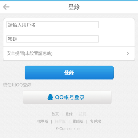
登錄
安全提問(未設置請忽略)
登錄
或使用QQ登錄
首頁
|
登錄
|
註冊
標準版
|
觸屏版
|
電腦版
|
客戶端
© Comsenz Inc.