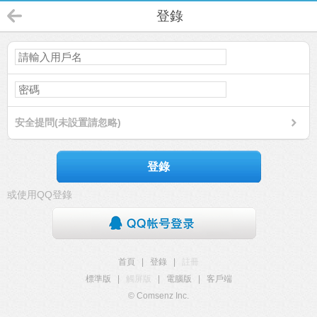
登錄
安全提問(未設置請忽略)
登錄
或使用QQ登錄
首頁
|
登錄
|
註冊
標準版
|
觸屏版
|
電腦版
|
客戶端
© Comsenz Inc.