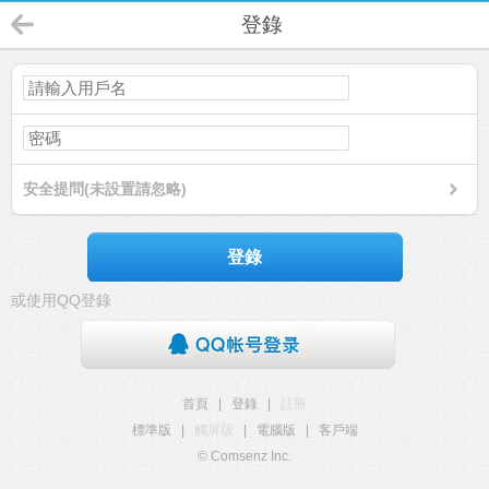
登錄
安全提問(未設置請忽略)
登錄
或使用QQ登錄
首頁
|
登錄
|
註冊
標準版
|
觸屏版
|
電腦版
|
客戶端
© Comsenz Inc.