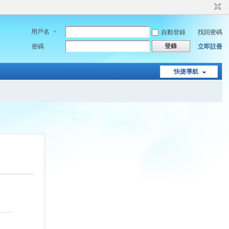
用戶名
自動登錄
找回密碼
登錄
密碼
立即註冊
快捷導航