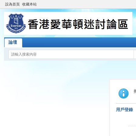
設為首頁
收藏本站
論壇
用戶登錄