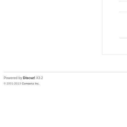
Powered by
Discuz!
X3.2
© 2001-2013
Comsenz Inc.