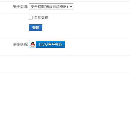
安全提問:
自動登錄
登錄
快捷登錄: