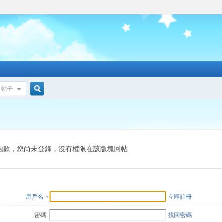
帖子
搜
索
抱歉，您尚未登錄，沒有權限在該版塊回帖
用戶名
立即註冊
密碼:
找回密碼