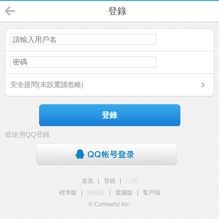
登錄
安全提問(未設置請忽略)
登錄
或使用QQ登錄
首頁
|
登錄
|
註冊
標準版
|
觸屏版
|
電腦版
|
客戶端
© Comsenz Inc.