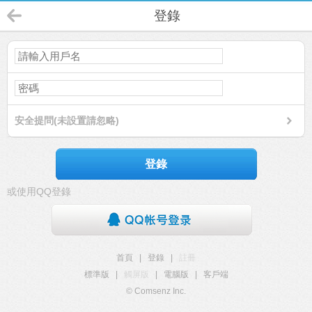
登錄
安全提問(未設置請忽略)
登錄
或使用QQ登錄
首頁
|
登錄
|
註冊
標準版
|
觸屏版
|
電腦版
|
客戶端
© Comsenz Inc.