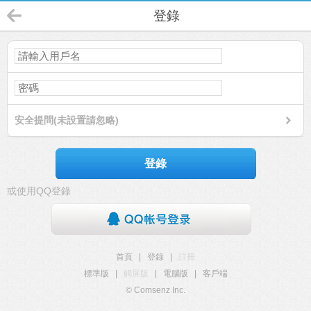
登錄
安全提問(未設置請忽略)
登錄
或使用QQ登錄
首頁
|
登錄
|
註冊
標準版
|
觸屏版
|
電腦版
|
客戶端
© Comsenz Inc.