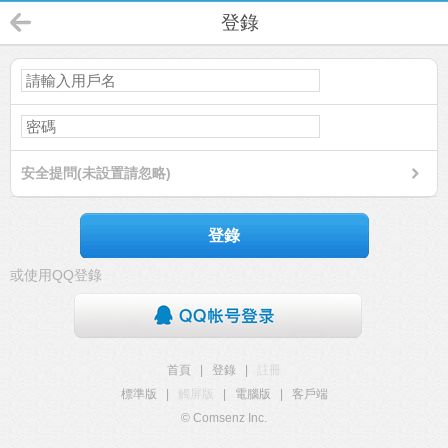
登錄
安全提問(未設置請忽略)
登錄
或使用QQ登錄
首頁
|
登錄
|
註冊
標準版
|
觸屏版
|
電腦版
|
客戶端
© Comsenz Inc.