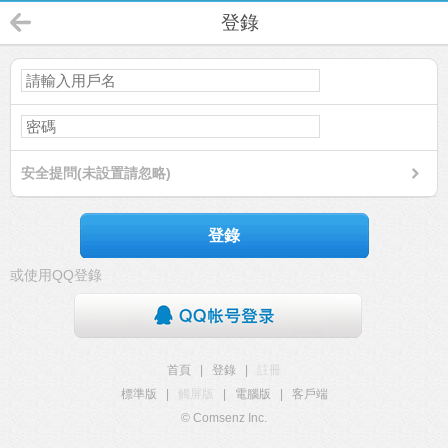
登錄
安全提問(未設置請忽略)
登錄
或使用QQ登錄
首頁
|
登錄
|
註冊
標準版
|
觸屏版
|
電腦版
|
客戶端
© Comsenz Inc.