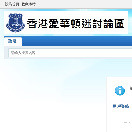
設為首頁
收藏本站
論壇
用戶登錄