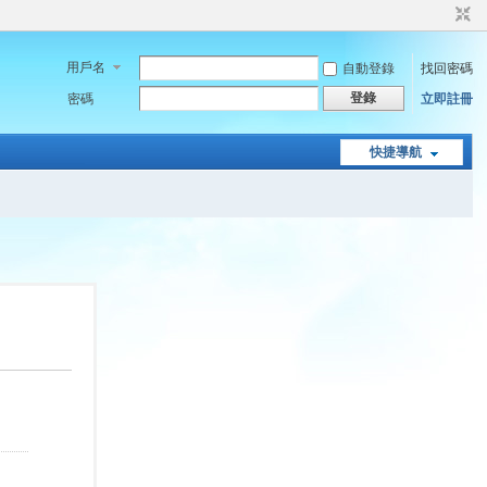
用戶名
自動登錄
找回密碼
登錄
密碼
立即註冊
快捷導航