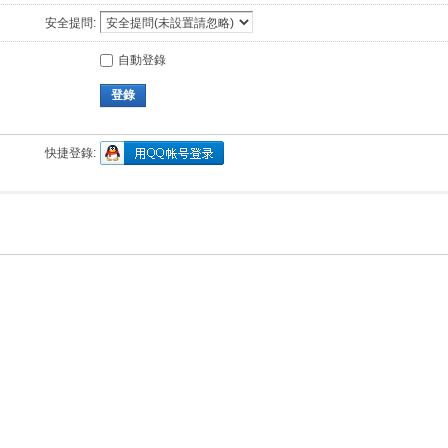
安全提問:
自動登錄
登錄
快捷登錄: