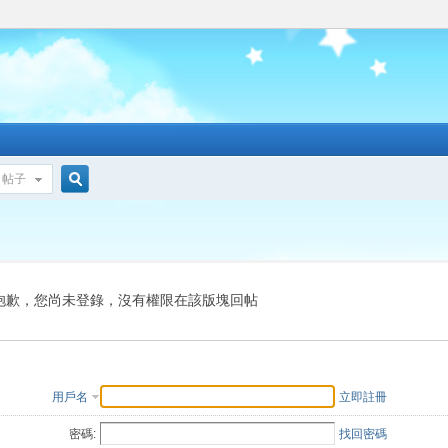
帖子
搜
索
抱歉，您尚未登錄，沒有權限在該版塊回帖
用戶名
立即註冊
密碼:
找回密碼