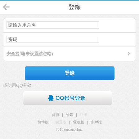
登錄
安全提問(未設置請忽略)
登錄
或使用QQ登錄
首頁
|
登錄
|
註冊
標準版
|
觸屏版
|
電腦版
|
客戶端
© Comsenz Inc.