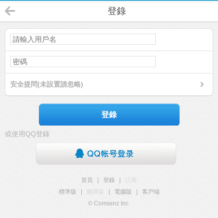
登錄
安全提問(未設置請忽略)
登錄
或使用QQ登錄
首頁
|
登錄
|
註冊
標準版
|
觸屏版
|
電腦版
|
客戶端
© Comsenz Inc.